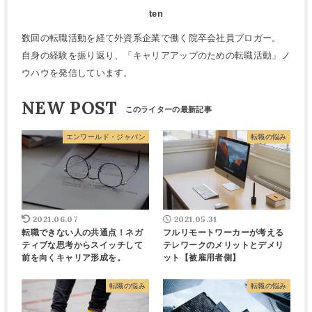
ten
数回の転職活動を経て外資系企業で働く院卒会社員ブロガー。
自身の経験を振り返り、「キャリアアップのための転職活動」ノ
ウハウを発信しています。
NEW POST
エンワールド・ジャパン
転職の悩み
2021.06.07
2021.05.31
転職できない人の共通点！ネガ
フルリモートワーカーが考える
ティブな思考からスイッチして
テレワークのメリットとデメリ
前を向くキャリア形成を。
ット【被雇用者側】
転職の悩み
転職の悩み